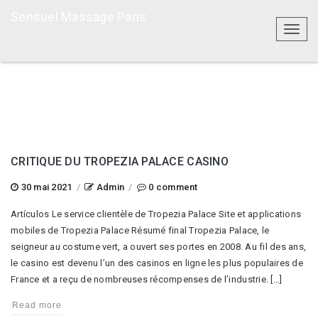
Sensuel Massage Paris
Toggl
naviga
CRITIQUE DU TROPEZIA PALACE CASINO
30 mai 2021
/
Admin
/
0 comment
Artículos Le service clientèle de Tropezia Palace Site et applications
mobiles de Tropezia Palace Résumé final Tropezia Palace, le
seigneur au costume vert, a ouvert ses portes en 2008. Au fil des ans,
le casino est devenu l’un des casinos en ligne les plus populaires de
France et a reçu de nombreuses récompenses de l’industrie. […]
Read more